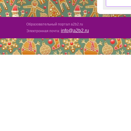
Образовательный портал a2b2.ru
info@a2b2.ru
Электронная почта: