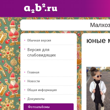
Малхоз
Сайты
педагогов
юные 
Обычная версия
Версия для
Добавлено — 10947
Добавлен
слабовидящих
Главная
Новости
Общая информация
Документы
Фотоальбомы